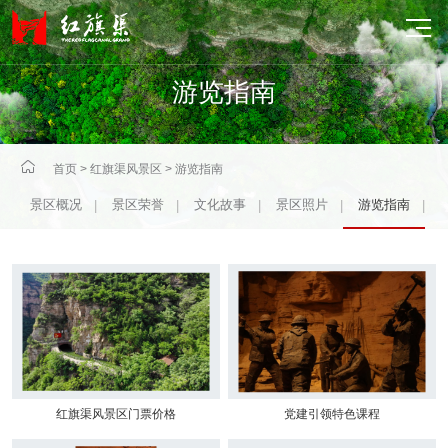

游览指南

首页
>
红旗渠风景区
>
游览指南
景区概况
景区荣誉
文化故事
景区照片
游览指南
|
|
|
|
|
红旗渠风景区门票价格
党建引领特色课程