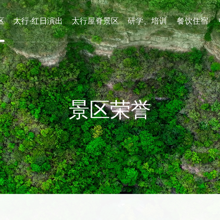
区
太行·红日演出
太行屋脊景区
研学、培训
餐饮住宿
景区荣誉