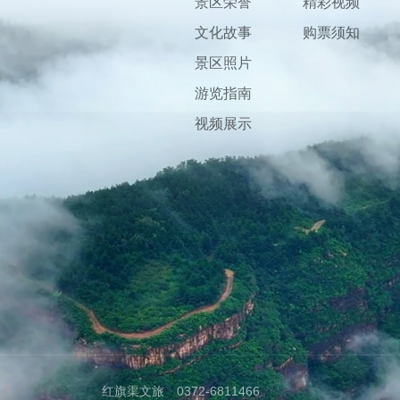
景区荣誉
精彩视频
文化故事
购票须知
景区照片
游览指南
视频展示
红旗渠文旅 0372-6811466