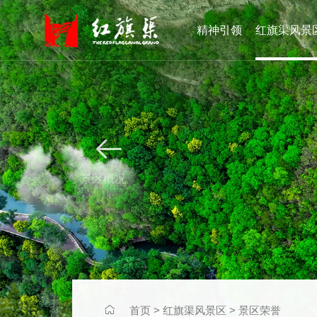
精神引领
红旗渠风景


景区概况

首页
>
红旗渠风景区
>
景区荣誉