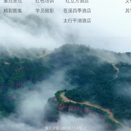
重点景点
红色培训
红立方酒店
文
精彩图集
学员留影
苍溪四季酒店
其
太行平湖酒店
豫ICP备18036714号-2