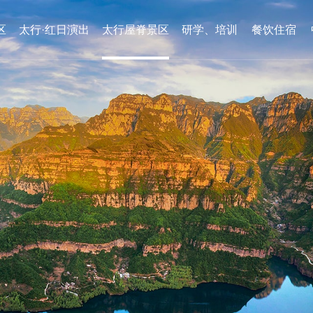
区
太行·红日演出
太行屋脊景区
研学、培训
餐饮住宿