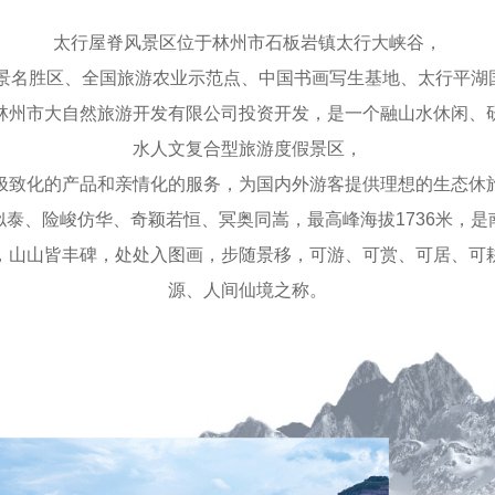
太行屋脊风景区位于林州市石板岩镇太行大峡谷，
风景名胜区、全国旅游农业示范点、中国书画写生基地、太行平湖
林州市大自然旅游开发有限公司投资开发，是一个融山水休闲、
水人文复合型旅游度假景区，
极致化的产品和亲情化的服务，为国内外游客提供理想的生态休
似泰、险峻仿华、奇颖若恒、冥奥同嵩，最高峰海拔1736米，是
，山山皆丰碑，处处入图画，步随景移，可游、可赏、可居、可
源、人间仙境之称。