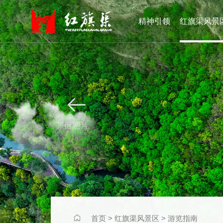
精神引领
红旗渠风景


景区照片

首页
>
红旗渠风景区
>
游览指南