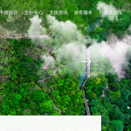
中国画谷
文创中心
文旅资讯
游客服务
红色基因库

视频展示