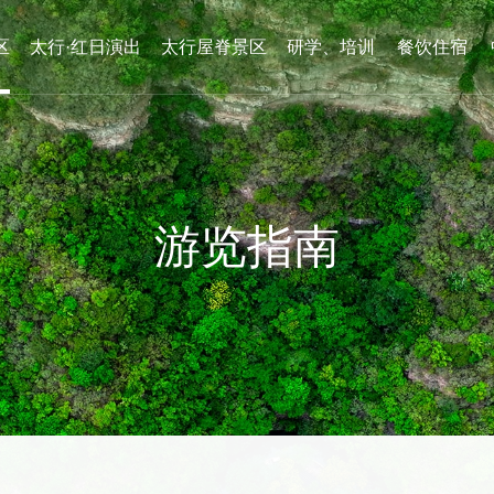
区
太行·红日演出
太行屋脊景区
研学、培训
餐饮住宿
游览指南