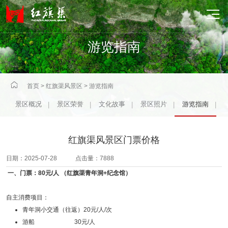

游览指南

首页
>
红旗渠风景区
>
游览指南
景区概况
景区荣誉
文化故事
景区照片
游览指南
|
|
|
|
|
红旗渠风景区门票价格
日期：2025-07-28 点击量：7888
一、门票：80元/人 （红旗渠青年洞+纪念馆）
自主消费项目：
青年洞小交通（往返）20元/人/次
游船 30元/人