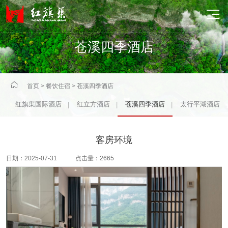

苍溪四季酒店

首页
>
餐饮住宿
>
苍溪四季酒店
红旗渠国际酒店
红立方酒店
苍溪四季酒店
太行平湖酒店
|
|
|
客房环境
日期：2025-07-31 点击量：2665