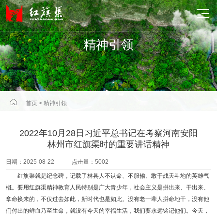

精神引领

首页
>
精神引领
2022年10月28日习近平总书记在考察河南安阳
林州市红旗渠时的重要讲话精神
日期：2025-08-22 点击量：5002
红旗渠就是纪念碑，记载了林县人不认命、不服输、敢于战天斗地的英雄气
概。要用红旗渠精神教育人民特别是广大青少年，社会主义是拼出来、干出来、
拿命换来的，不仅过去如此，新时代也是如此。没有老一辈人拼命地干，没有他
们付出的鲜血乃至生命，就没有今天的幸福生活，我们要永远铭记他们。今天，