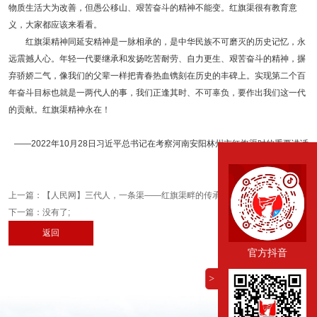
物质生活大为改善，但愚公移山、艰苦奋斗的精神不能变。红旗渠很有教育意
义，大家都应该来看看。
红旗渠精神同延安精神是一脉相承的，是中华民族不可磨灭的历史记忆，永
远震撼人心。年轻一代要继承和发扬吃苦耐劳、自力更生、艰苦奋斗的精神，摒
弃骄娇二气，像我们的父辈一样把青春热血镌刻在历史的丰碑上。实现第二个百
年奋斗目标也就是一两代人的事，我们正逢其时、不可辜负，要作出我们这一代
的贡献。红旗渠精神永在！
——2022年10月28日习近平总书记在考察河南安阳林州市红旗渠时的重要讲话
精神
上一篇：
【人民网】三代人，一条渠——红旗渠畔的传承与坚守
下一篇：没有了;
返回
官方抖音
>