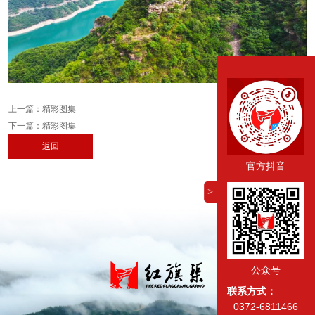
上一篇：
精彩图集
下一篇：
精彩图集
返回
官方抖音
>
公众号
联系方式：
0372-6811466