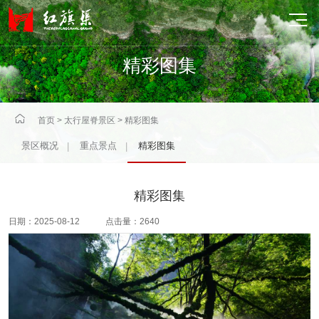

精彩图集

首页
>
太行屋脊景区
>
精彩图集
景区概况
重点景点
精彩图集
|
|
精彩图集
日期：2025-08-12 点击量：2640