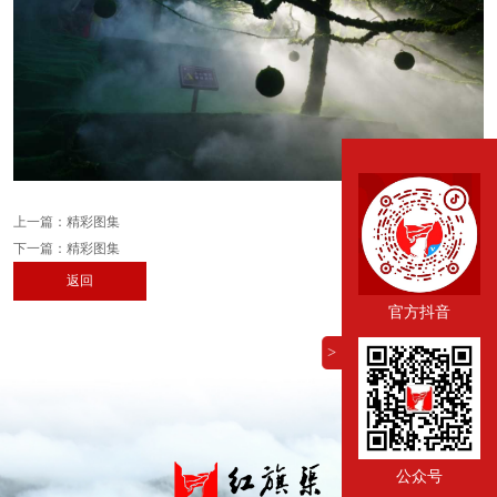
上一篇：
精彩图集
下一篇：
精彩图集
返回
官方抖音
>
公众号