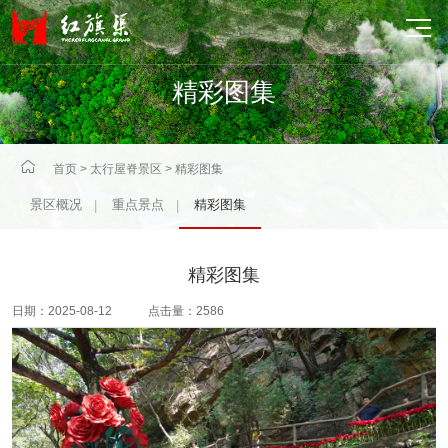

精彩图集

首页
>
太行屋脊景区
>
精彩图集
景区概况
重点景点
精彩图集
|
|
精彩图集
日期：2025-08-12 点击量：2586