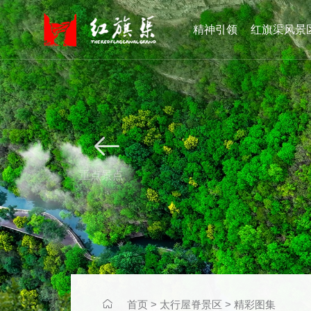
精神引领
红旗渠风景


重点景点

首页
>
太行屋脊景区
>
精彩图集