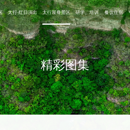
区
太行·红日演出
太行屋脊景区
研学、培训
餐饮住宿
精彩图集