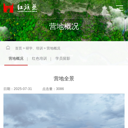

营地概况

首页
>
研学、培训
>
营地概况
营地概况
红色培训
学员留影
|
|
营地全景
日期：2025-07-31 点击量：3086