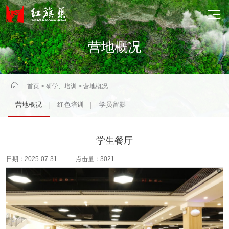

营地概况

首页
>
研学、培训
>
营地概况
营地概况
红色培训
学员留影
|
|
学生餐厅
日期：2025-07-31 点击量：3021